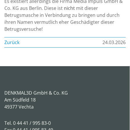
Es existiert allerdings die Firma Media Impuls GmbH &
Co. KG aus Berlin. Diese ist
nicht
mit dieser
Betrugsmasche in Verbindung zu bringen und durch
ihren Namen vermutlich eher Geschädigter dieser
Betrugsversuche!
Zurück
24.03.2026
DENKMAL3D GmbH & Co. KG
Am Südfeld 18
49377 Vechta
Tel.
0 44 41 / 995 83-0
Fax 0 44 41 / 995 83-49